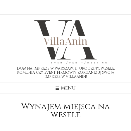
Skip
to
content
DOM NA IMPREZĘ W WARSZAWIE | URODZINY, WESELE,
KOMUNIA CZY EVENT FIRMOWY? ZORGANIZUJ SWOJĄ
IMPREZĘ W VILLAANIN!
MENU
Wynajem miejsca na
wesele