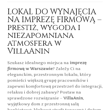
LOKAL DO WYNAJĘCIA
NA IMPREZĘ FIRMOWĄ –
prestiż, wygoda i
niezapomniana
atmosfera w
VillaAnin
Szukasz idealnego miejsca na
imprezę
firmową w Warszawie
? Zależy Ci na
eleganckim, przestronnym lokalu, który
pomieści większą grupę pracowników i
zapewni komfortową przestrzeń do integracji,
relaksu i dobrej zabawy? Postaw na
sprawdzone rozwiązanie –
VillaAnin
,
wyjątkowy dom z przestronną salą
bankietową, klubową strefą taneczną i dużym