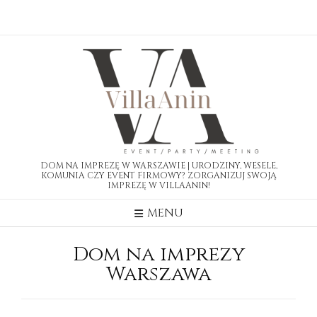
Skip
to
content
DOM NA IMPREZĘ W WARSZAWIE | URODZINY, WESELE,
KOMUNIA CZY EVENT FIRMOWY? ZORGANIZUJ SWOJĄ
IMPREZĘ W VILLAANIN!
MENU
Dom na imprezy
Warszawa