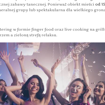
cznej zabawy tanecznej. Ponieważ obiekt mieści
od 1
meralnej grupy lub spektakularna dla wielkiego gron
tering w formie finger food oraz live cooking na gri
em a zieloną strefą relaksu.