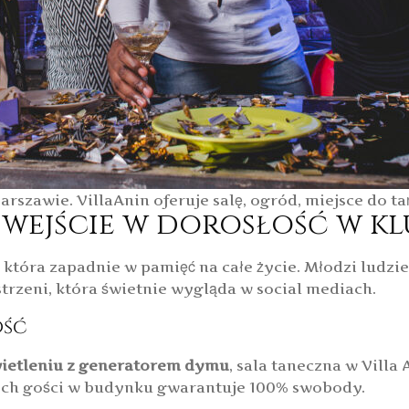
awie. VillaAnin oferuje salę, ogród, miejsce do tań
e wejście w dorosłość w k
tóra zapadnie w pamięć na całe życie. Młodzi ludzie s
strzeni, która świetnie wygląda w social mediach.
ość
wietleniu z generatorem dymu
, sala taneczna w Villa
nych gości w budynku gwarantuje 100% swobody.