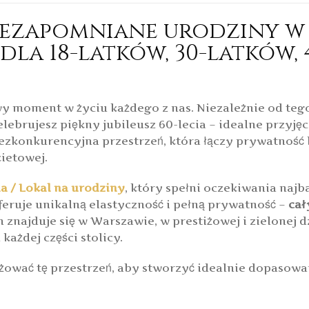
ezapomniane urodziny w 
la 18-latków, 30-latków, 
y moment w życiu każdego z nas. Niezależnie od tego,
celebrujesz piękny jubileusz 60-lecia – idealne przy
ezkonkurencyjna przestrzeń, która łączy prywatność l
kietowej.
la / Lokal na urodziny
, który spełni oczekiwania najb
oferuje unikalną elastyczność i pełną prywatność –
cał
nin znajduje się w Warszawie, w prestiżowej i zielonej 
każdej części stolicy.
ować tę przestrzeń, aby stworzyć idealnie dopasowa