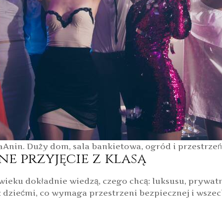
nin. Duży dom, sala bankietowa, ogród i przestrzeń 
ne przyjęcie z klasą
 wieku dokładnie wiedzą, czego chcą: luksusu, prywatn
z dziećmi, co wymaga przestrzeni bezpiecznej i wszec