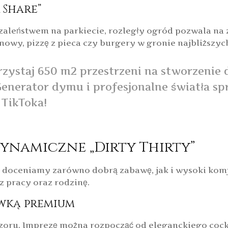
 Share”
 szaleństwem na parkiecie, rozległy ogród pozwala n
mowy, pizzę z pieca czy burgery w gronie najbliższych
ystaj 650 m2 przestrzeni na stworzenie 
enerator dymu i profesjonalne światła spra
 TikToka!
 dynamiczne „Dirty Thirty”
doceniamy zarówno dobrą zabawę, jak i wysoki komfo
z pracy oraz rodzinę.
wką premium
zoru. Imprezę można rozpocząć od eleganckiego cockt