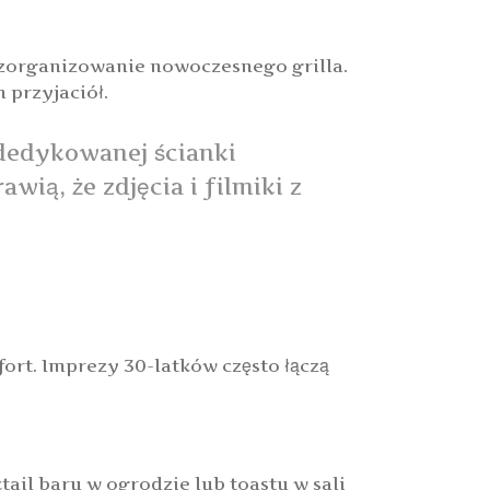
a zorganizowanie nowoczesnego grilla.
 przyjaciół.
dedykowanej ścianki
wią, że zdjęcia i filmiki z
rt. Imprezy 30-latków często łączą
ail baru w ogrodzie lub toastu w sali