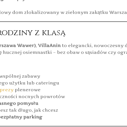
lowy dom zlokalizowany w zielonym zakątku Warsza
rodziny z klasą
rszawa Wawer)
,
VillaAnin
to elegancki, nowoczesny 
ję hucznej osiemnastki – bez obaw o sąsiadów czy og
 wspólnej zabawy
ego użytku lub cateringu
prezy
plenerowe
eczności nocnych powrotów
łasnego pomysłu
esz tak długo, jak chcesz
bezpłatny parking