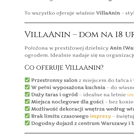
To wszystko oferuje właśnie
VillaAnin
– sty
VillaAnin – dom na 18 u
Położona w prestiżowej dzielnicy
Anin (Wa
ogrodem. Idealnie nadaje się na organizac
Co oferuje VillaAnin?
Przestronny salon
z miejscem do tańca i
W pełni wyposażona kuchnia
– do własn
Duży taras i ogród
– idealne na letnie
im
Miejsca noclegowe dla gości
– bez koni
Możliwość dekoracji wnętrza według w
Brak limitu czasowego
imprezy
– świętuj
Dogodny dojazd z centrum Warszawy i 