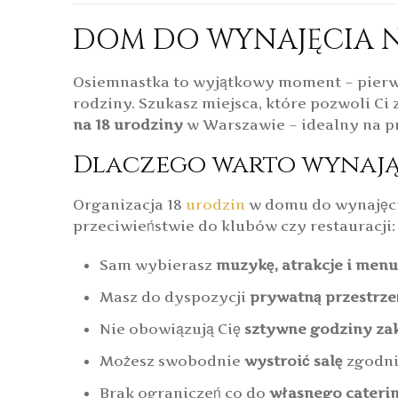
DOM DO WYNAJĘCIA N
Osiemnastka to wyjątkowy moment – pierwsz
rodziny. Szukasz miejsca, które pozwoli 
na 18 urodziny
w Warszawie – idealny na pr
Dlaczego warto wynająć
Organizacja 18
urodzin
w domu do wynajęcia
przeciwieństwie do klubów czy restauracji:
Sam wybierasz
muzykę, atrakcje i menu
Masz do dyspozycji
prywatną przestrzeń
Nie obowiązują Cię
sztywne godziny za
Możesz swobodnie
wystroić salę
zgodni
Brak ograniczeń co do
własnego cateri