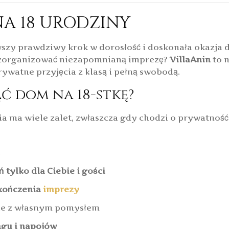
A 18 URODZINY
y prawdziwy krok w dorosłość i doskonała okazja do
Ci zorganizować niezapomnianą imprezę?
VillaAnin
to 
ywatne przyjęcia z klasą i pełną swobodą.
 dom na 18-stkę?
 ma wiele zalet, zwłaszcza gdy chodzi o prywatność,
 tylko dla Ciebie i gości
kończenia
imprezy
e z własnym pomysłem
ngu i napojów