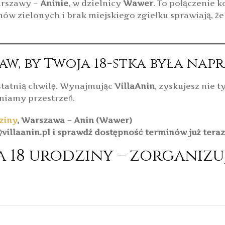
Warszawy –
Aninie
, w dzielnicy
Wawer
. To połączenie 
w zielonych i brak miejskiego zgiełku sprawiają, że 
raw, by Twoja 18-stka była n
ostatnią chwilę. Wynajmując
VillaAnin
, zyskujesz nie t
niamy przestrzeń.
ziny
, Warszawa – Anin (Wawer)
villaanin.pl i sprawdź dostępność terminów już teraz
 18 urodziny – zorganiz